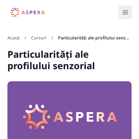
Your Company
Open
Acasă
/
Cursuri
/
Particularități ale profilului senzorial
Particularități ale
profilului senzorial