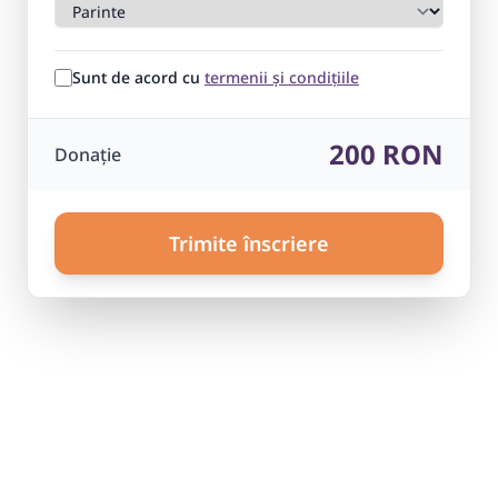
Sunt de acord cu
termenii și condițiile
200 RON
Donație
Trimite înscriere